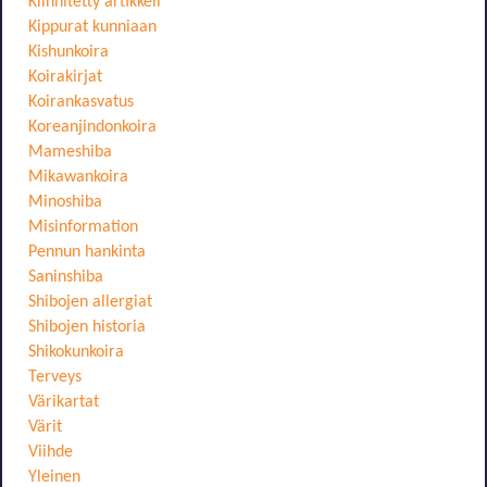
Kiinnitetty artikkeli
Kippurat kunniaan
Kishunkoira
Koirakirjat
Koirankasvatus
Koreanjindonkoira
Mameshiba
Mikawankoira
Minoshiba
Misinformation
Pennun hankinta
Saninshiba
Shibojen allergiat
Shibojen historia
Shikokunkoira
Terveys
Värikartat
Värit
Viihde
Yleinen