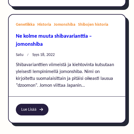
Genetiikka
Historia
Jomonshiba
Shibojen historia
Ne kolme muuta shibavarianttia –
jomonshiba
Satu
Syys 18, 2022
Shibavarianttien viimeistä ja kiehtovinta kutsutaan
yleisesti lempinimellä jomonshiba. Nimi on
kirjoitettu suomalaisittain ja pitäisi oikeasti lausua
”dzoomon”. Jomon viittaa Japanin...
Lue Lisää