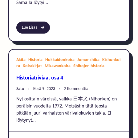
Samalla löytyi...
Lue Lisää
Akita
Historia
Hokkaidonkoira
Jomonshiba
Kishunkoi
ra
Koirakirjat
Mikawankoira
Shibojen historia
Historiatriviaa, osa 4
Artikkeliin
Satu
Kesä 9, 2023
2 Kommenttia
Historiatriviaa,
Nyt osittain väreissä, vaikka 日本犬 (Nihonken) on
Osa
peräisin vuodelta 1972. Metsästin tätä teosta
4
pitkään juuri varhaisten värivalokuvien takia. Ei
löytynyt...