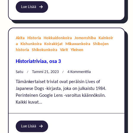
Lue Lisää
Akita
Historia
Hokkaidonkoira
Jomonshiba
Kainkoir
a
Kishunkoira
Koirakirjat
Mikawankoira
Shibojen
historia
Shikokunkoira
Värit
Yleinen
Historiatriviaa, osa 3
Artikkeliin
Satu
Tammi 21, 2023
4 Kommenttia
Historiatriviaa,
Tämänkertaiset triviat ovat peräisin Lives of
Osa
Japanese Dogs -kirjasta, joka on julkaistu 1984.
3
Perinteinen Google Lens -varoitus käännöksiin.
Kaikki kuvat...
Lue Lisää