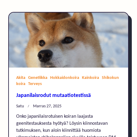
Akita
Genetiikka
Hokkaidonkoira
Kainkoira
Shikokun
koira
Terveys
Japanilaisrodut mutaatiotestissä
Satu
Marras 27, 2025
Onko japanilaisrotuisen koiran laajasta
geenitestauksesta hyötyä? Löysin kiinnostavan
tutkimuksen, kun aloin kiinnittää huomiota