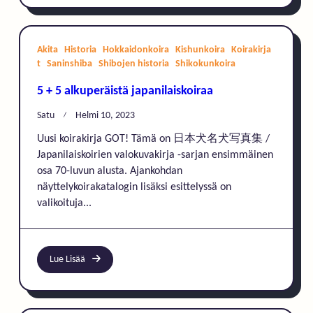
Akita
Historia
Hokkaidonkoira
Kishunkoira
Koirakirja
t
Saninshiba
Shibojen historia
Shikokunkoira
5 + 5 alkuperäistä japanilaiskoiraa
Satu
Helmi 10, 2023
Uusi koirakirja GOT! Tämä on 日本犬名犬写真集 /
Japanilaiskoirien valokuvakirja -sarjan ensimmäinen
osa 70-luvun alusta. Ajankohdan
näyttelykoirakatalogin lisäksi esittelyssä on
valikoituja...
Lue Lisää