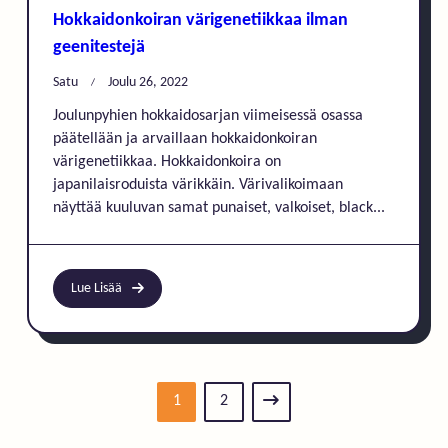
Hokkaidonkoiran värigenetiikkaa ilman
geenitestejä
Satu
Joulu 26, 2022
Joulunpyhien hokkaidosarjan viimeisessä osassa
päätellään ja arvaillaan hokkaidonkoiran
värigenetiikkaa. Hokkaidonkoira on
japanilaisroduista värikkäin. Värivalikoimaan
näyttää kuuluvan samat punaiset, valkoiset, black...
Lue Lisää
1
2