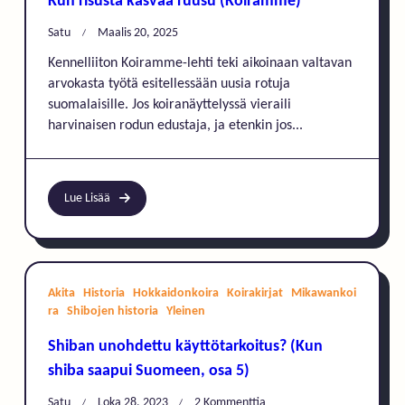
Kun risusta kasvaa ruusu (Koiramme)
Satu
Maalis 20, 2025
Kennelliiton Koiramme-lehti teki aikoinaan valtavan
arvokasta työtä esitellessään uusia rotuja
suomalaisille. Jos koiranäyttelyssä vieraili
harvinaisen rodun edustaja, ja etenkin jos...
Lue Lisää
Akita
Historia
Hokkaidonkoira
Koirakirjat
Mikawankoi
ra
Shibojen historia
Yleinen
Shiban unohdettu käyttötarkoitus? (Kun
shiba saapui Suomeen, osa 5)
Artikkeliin
Satu
Loka 28, 2023
2 Kommenttia