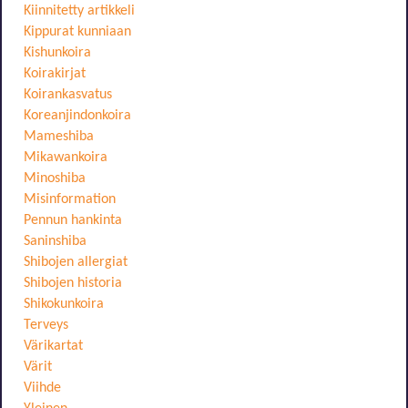
Kiinnitetty artikkeli
Kippurat kunniaan
Kishunkoira
Koirakirjat
Koirankasvatus
Koreanjindonkoira
Mameshiba
Mikawankoira
Minoshiba
Misinformation
Pennun hankinta
Saninshiba
Shibojen allergiat
Shibojen historia
Shikokunkoira
Terveys
Värikartat
Värit
Viihde