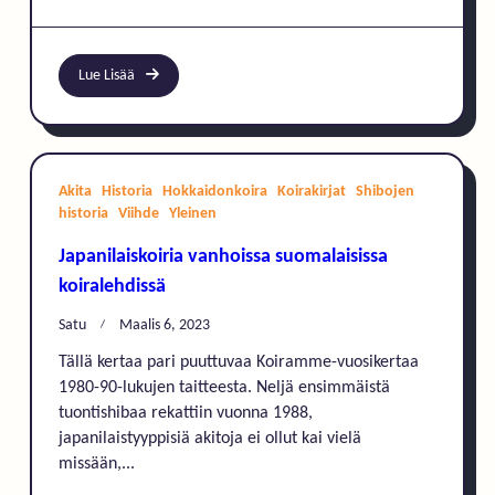
Lue Lisää
Akita
Historia
Hokkaidonkoira
Koirakirjat
Shibojen
historia
Viihde
Yleinen
Japanilaiskoiria vanhoissa suomalaisissa
koiralehdissä
Satu
Maalis 6, 2023
Tällä kertaa pari puuttuvaa Koiramme-vuosikertaa
1980-90-lukujen taitteesta. Neljä ensimmäistä
tuontishibaa rekattiin vuonna 1988,
japanilaistyyppisiä akitoja ei ollut kai vielä
missään,...