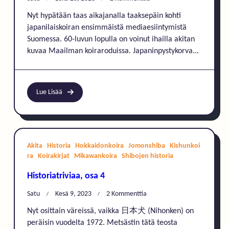
Shiban
Nyt hypätään taas aikajanalla taaksepäin kohti
Unohdettu
japanilaiskoiran ensimmäistä mediaesiintymistä
Käyttötarkoitus?
Suomessa. 60-luvun lopulla on voinut ihailla akitan
(Kun
Shiba
kuvaa Maailman koiraroduissa. Japaninpystykorva...
Saapui
Suomeen,
Osa
5)
Lue Lisää
Akita
Historia
Hokkaidonkoira
Jomonshiba
Kishunkoi
ra
Koirakirjat
Mikawankoira
Shibojen historia
Historiatriviaa, osa 4
Artikkeliin
Satu
Kesä 9, 2023
2 Kommenttia
Historiatriviaa,
Nyt osittain väreissä, vaikka 日本犬 (Nihonken) on
Osa
peräisin vuodelta 1972. Metsästin tätä teosta
4