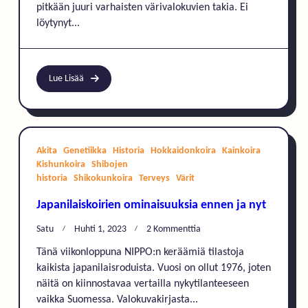
pitkään juuri varhaisten värivalokuvien takia. Ei
löytynyt...
Lue Lisää
Akita
Genetiikka
Historia
Hokkaidonkoira
Kainkoira
Kishunkoira
Shibojen
historia
Shikokunkoira
Terveys
Värit
Japanilaiskoirien ominaisuuksia ennen ja nyt
Artikkeliin
Satu
Huhti 1, 2023
2 Kommenttia
Japanilaiskoirien
Tänä viikonloppuna NIPPO:n keräämiä tilastoja
Ominaisuuksia
kaikista japanilaisroduista. Vuosi on ollut 1976, joten
Ennen
näitä on kiinnostavaa vertailla nykytilanteeseen
Ja
Nyt
vaikka Suomessa. Valokuvakirjasta...