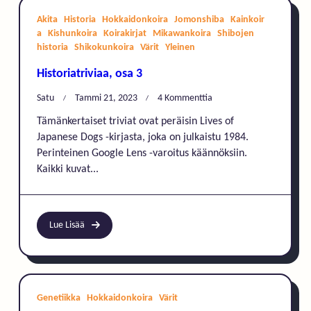
Akita
Historia
Hokkaidonkoira
Jomonshiba
Kainkoir
a
Kishunkoira
Koirakirjat
Mikawankoira
Shibojen
historia
Shikokunkoira
Värit
Yleinen
Historiatriviaa, osa 3
Artikkeliin
Satu
Tammi 21, 2023
4 Kommenttia
Historiatriviaa,
Tämänkertaiset triviat ovat peräisin Lives of
Osa
Japanese Dogs -kirjasta, joka on julkaistu 1984.
3
Perinteinen Google Lens -varoitus käännöksiin.
Kaikki kuvat...
Lue Lisää
Genetiikka
Hokkaidonkoira
Värit