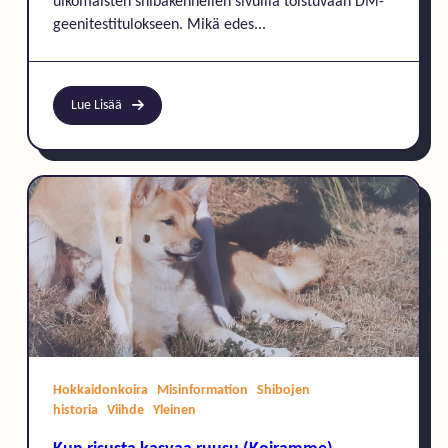
ulkomaisten shibakennelien sivuilla toistuvaan DM-
geenitestitulokseen. Mikä edes...
Lue Lisää
Hokkaidonkoira
Misinformation
Shibojen
historia
Viihde
Yleinen