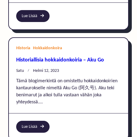
Lue Lisää
Historia
Hokkaidonkoira
Historiallisia hokkaidonkoiria – Aku Go
Satu
Helmi 12, 2023
Tämä blogimerkintä on omistettu hokkaidonkoirien
kantaurokselle nimeltä Aku Go (阿久号). Aku teki
benimarut ja alkoi tulla vastaan vähän joka
yhteydessä....
Lue Lisää