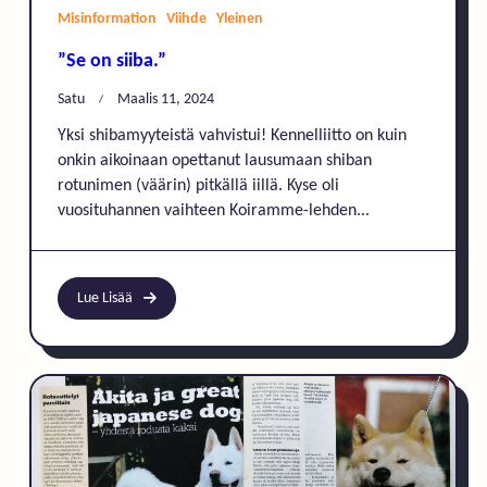
Misinformation
Viihde
Yleinen
”Se on siiba.”
Satu
Maalis 11, 2024
Yksi shibamyyteistä vahvistui! Kennelliitto on kuin
onkin aikoinaan opettanut lausumaan shiban
rotunimen (väärin) pitkällä iillä. Kyse oli
vuosituhannen vaihteen Koiramme-lehden...
Lue Lisää