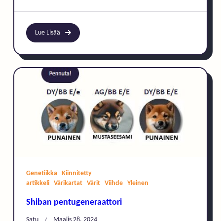
Lue Lisää
Genetiikka
Kiinnitetty
artikkeli
Värikartat
Värit
Viihde
Yleinen
Shiban pentugeneraattori
Satu
Maalis 28, 2024