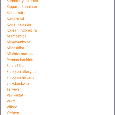
Kiinnitetty artikkeli
Kippurat kunniaan
Kishunkoira
Koirakirjat
Koirankasvatus
Koreanjindonkoira
Mameshiba
Mikawankoira
Minoshiba
Misinformation
Pennun hankinta
Saninshiba
Shibojen allergiat
Shibojen historia
Shikokunkoira
Terveys
Värikartat
Värit
Viihde
Yleinen