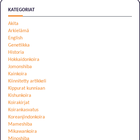
KATEGORIAT
Akita
Arkielämä
English
Genetiikka
Historia
Hokkaidonkoira
Jomonshiba
Kainkoira
Kiinnitetty artikkeli
Kippurat kunniaan
Kishunkoira
Koirakirjat
Koirankasvatus
Koreanjindonkoira
Mameshiba
Mikawankoira
Minoshiba