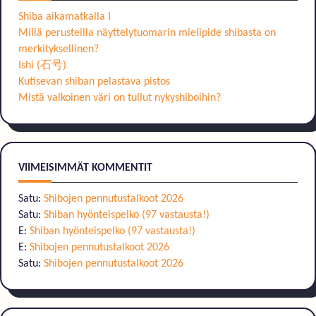
Shiba aikamatkalla I
Millä perusteilla näyttelytuomarin mielipide shibasta on
merkityksellinen?
Ishi (石号)
Kutisevan shiban pelastava pistos
Mistä valkoinen väri on tullut nykyshiboihin?
VIIMEISIMMÄT KOMMENTIT
Satu
:
Shibojen pennutustalkoot 2026
Satu
:
Shiban hyönteispelko (97 vastausta!)
E
:
Shiban hyönteispelko (97 vastausta!)
E
:
Shibojen pennutustalkoot 2026
Satu
:
Shibojen pennutustalkoot 2026