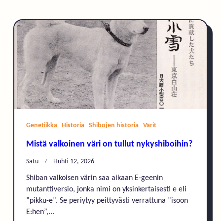
Genetiikka
Historia
Shibojen historia
Värit
Mistä valkoinen väri on tullut nykyshiboihin?
Satu
Huhti 12, 2026
Shiban valkoisen värin saa aikaan E-geenin
mutanttiversio, jonka nimi on yksinkertaisesti e eli
”pikku-e”. Se periytyy peittyvästi verrattuna ”isoon
E:hen”,...