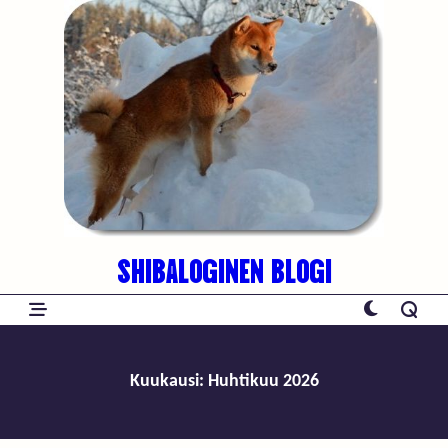
Skip
to
content
SHIBALOGINEN BLOGI
Kuukausi:
Huhtikuu 2026