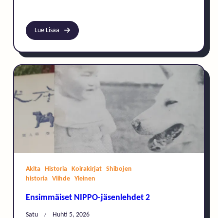
Lue Lisää
Akita
Historia
Koirakirjat
Shibojen
historia
Viihde
Yleinen
Ensimmäiset NIPPO-jäsenlehdet 2
Satu
Huhti 5, 2026