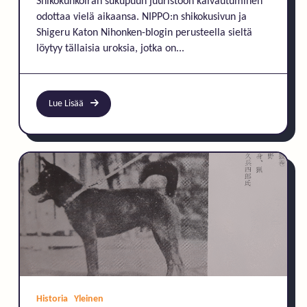
Shikokunkoiran sukupuun juuristoon kaivautuminen
odottaa vielä aikaansa. NIPPO:n shikokusivun ja
Shigeru Katon Nihonken-blogin perusteella sieltä
löytyy tällaisia uroksia, jotka on...
Lue Lisää
Historia
Yleinen