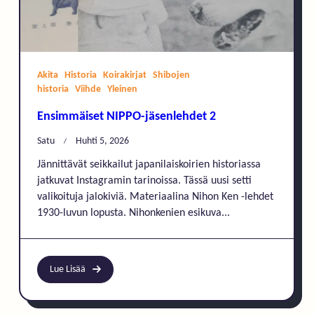
Akita
Historia
Koirakirjat
Shibojen
historia
Viihde
Yleinen
Ensimmäiset NIPPO-jäsenlehdet 2
Satu
Huhti 5, 2026
Jännittävät seikkailut japanilaiskoirien historiassa
jatkuvat Instagramin tarinoissa. Tässä uusi setti
valikoituja jalokiviä. Materiaalina Nihon Ken -lehdet
1930-luvun lopusta. Nihonkenien esikuva...
Lue Lisää