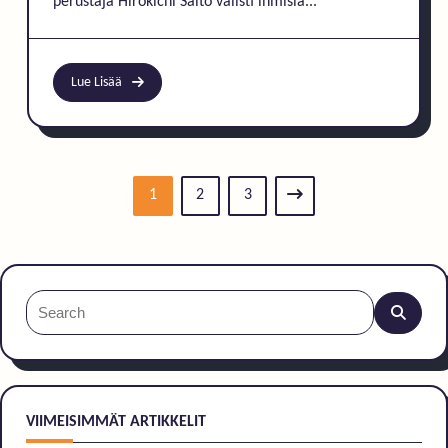
perustaja Hirokichi Saito valisti ihmisiä...
Lue Lisää
1
2
3
Search
for:
VIIMEISIMMÄT ARTIKKELIT