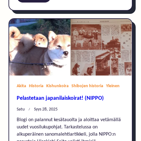
Akita
Historia
Kishunkoira
Shibojen historia
Yleinen
Pelastetaan japanilaiskoirat! (NIPPO)
Satu
Syys 28, 2025
Blogi on palannut kesätauolta ja aloittaa vetämällä
uudet vuosilukupohjat. Tarkastelussa on
alkuperäinen sanomalehtiartikkeli, jolla NIPPO:n