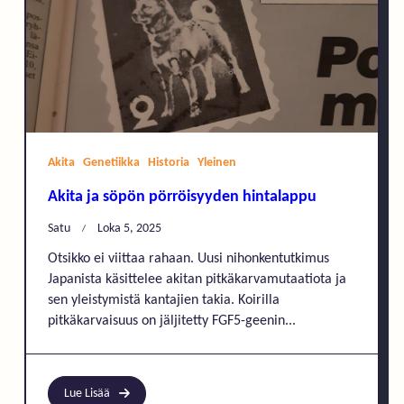
Akita
Genetiikka
Historia
Yleinen
Akita ja söpön pörröisyyden hintalappu
Satu
Loka 5, 2025
Otsikko ei viittaa rahaan. Uusi nihonkentutkimus
Japanista käsittelee akitan pitkäkarvamutaatiota ja
sen yleistymistä kantajien takia. Koirilla
pitkäkarvaisuus on jäljitetty FGF5-geenin...
Lue Lisää