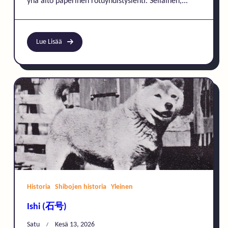
yhä aito paperinen rotuyhdistyslehti. Sellainen,...
Lue Lisää
Historia
Shibojen historia
Yleinen
Ishi (石号)
Satu
Kesä 13, 2026