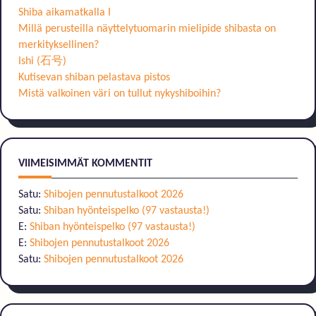
Shiba aikamatkalla I
Millä perusteilla näyttelytuomarin mielipide shibasta on
merkityksellinen?
Ishi (石号)
Kutisevan shiban pelastava pistos
Mistä valkoinen väri on tullut nykyshiboihin?
VIIMEISIMMÄT KOMMENTIT
Satu
:
Shibojen pennutustalkoot 2026
Satu
:
Shiban hyönteispelko (97 vastausta!)
E
:
Shiban hyönteispelko (97 vastausta!)
E
:
Shibojen pennutustalkoot 2026
Satu
:
Shibojen pennutustalkoot 2026