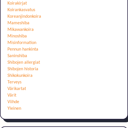
Koirakirjat
Koirankasvatus
Koreanjindonkoira
Mameshiba
Mikawankoira
Minoshiba
Misinformation
Pennun hankinta
Saninshiba
Shibojen allergiat
Shibojen historia
Shikokunkoira
Terveys
Värikartat
Värit
Viihde
Yleinen