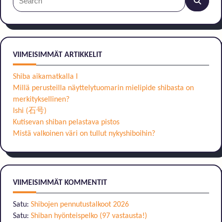
Search
for:
VIIMEISIMMÄT ARTIKKELIT
Shiba aikamatkalla I
Millä perusteilla näyttelytuomarin mielipide shibasta on
merkityksellinen?
Ishi (石号)
Kutisevan shiban pelastava pistos
Mistä valkoinen väri on tullut nykyshiboihin?
VIIMEISIMMÄT KOMMENTIT
Satu
:
Shibojen pennutustalkoot 2026
Satu
:
Shiban hyönteispelko (97 vastausta!)