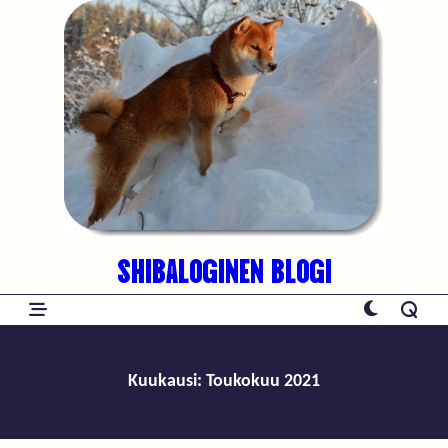
Skip
to
content
SHIBALOGINEN BLOGI
Kuukausi:
Toukokuu 2021