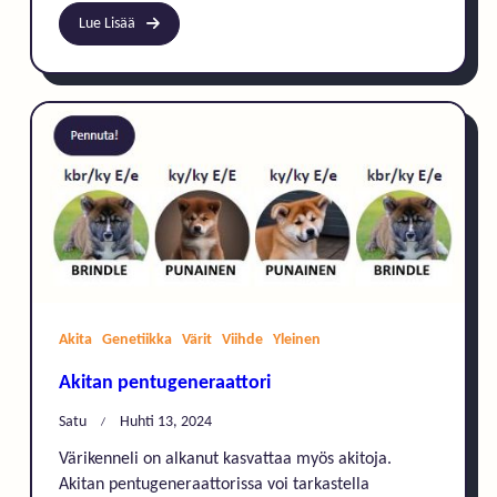
Lue Lisää
Akita
Genetiikka
Värit
Viihde
Yleinen
Akitan pentugeneraattori
Satu
Huhti 13, 2024
Värikenneli on alkanut kasvattaa myös akitoja.
Akitan pentugeneraattorissa voi tarkastella