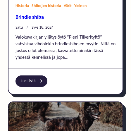
Historia
Shibojen historia
Värit
Yleinen
Brindle shiba
Satu
Syys 18, 2024
Valokuvakirjan yllätyslöytö ”Pieni Tiikerityttö”
vahvistaa vihdoinkin brindleshibojen myytin. Niitä on
joskus ollut olemassa, kasvatettu ainakin tässä
yhdessä kennelissä ja jopa...
Lue Lisää