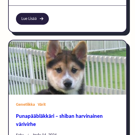
Lue Lisää
Genetiikka
Värit
Punapääbläkkäri – shiban harvinainen
värivirhe