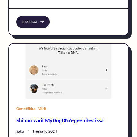
Lue Lisää
Genetiikka
Värit
Shiban värit MyDogDNA-geenitestissä
Satu
Heinä 7, 2024