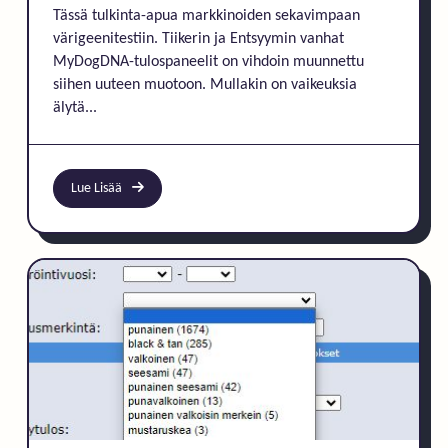
Tässä tulkinta-apua markkinoiden sekavimpaan
värigeenitestiin. Tiikerin ja Entsyymin vanhat
MyDogDNA-tulospaneelit on vihdoin muunnettu
siihen uuteen muotoon. Mullakin on vaikeuksia
älytä...
Lue Lisää