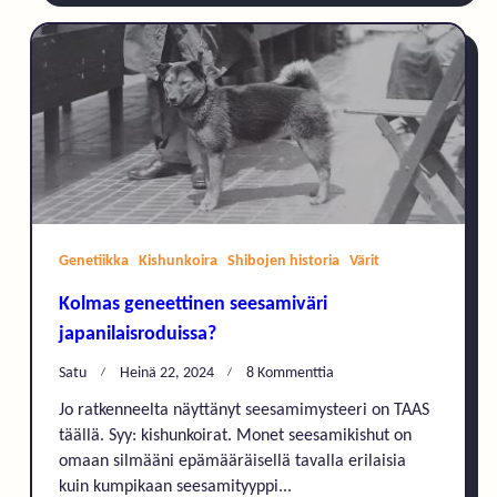
Genetiikka
Kishunkoira
Shibojen historia
Värit
Kolmas geneettinen seesamiväri
japanilaisroduissa?
Artikkeliin
Satu
Heinä 22, 2024
8 Kommenttia
Kolmas
Jo ratkenneelta näyttänyt seesamimysteeri on TAAS
Geneettinen
täällä. Syy: kishunkoirat. Monet seesamikishut on
Seesamiväri
omaan silmääni epämääräisellä tavalla erilaisia
Japanilaisroduissa?
kuin kumpikaan seesamityyppi...