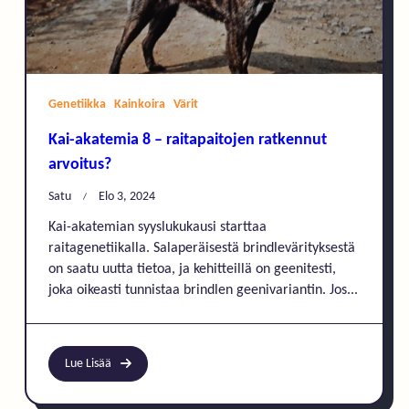
Genetiikka
Kainkoira
Värit
Kai-akatemia 8 – raitapaitojen ratkennut
arvoitus?
Satu
Elo 3, 2024
Kai-akatemian syyslukukausi starttaa
raitagenetiikalla. Salaperäisestä brindlevärityksestä
on saatu uutta tietoa, ja kehitteillä on geenitesti,
joka oikeasti tunnistaa brindlen geenivariantin. Jos...
Lue Lisää