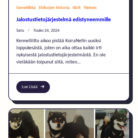
Genetiikka
Shibojen historia
Värit
Yleinen
Jalostustietojärjestelmä edistyneemmille
Satu
Touko 24, 2024
Kennelliitto aikoo pistää KoiraNetin uusiksi
loppukesästä, joten on aika ottaa kaikki irti
nykyisestä jalostustietojärjestelmästä. En ole
vieläkään toipunut siitä, miten...
Lue Lisää