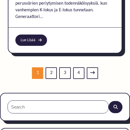
perusvärien periytymisen todennäköisyyksiä, kun
vanhempien K-lokus ja E-lokus tunnetaan.
Generaattori...
Lue Lisää
1
2
3
4
Search
for: