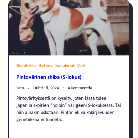
Genetiikka
Historia
Koirakirjat
Värit
Pintovärinen shiba (S-lokus)
Artikkeliin
Satu
Huhti 18, 2024
4 Kommenttia
Pintovärinen
Pintovärityksestä on kyselty, joten tässä tulee:
Shiba
japanilaiskoirien ”noloin” värigeeni S-lokuksessa. Tai
(S-
niin ainakin uskotaan. Pinton eli valkokirjavuuden
Lokus)
genetiikkaa ei tunneta...