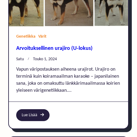
Genetiikka
Värit
Arvoituksellinen urajiro (U-lokus)
Satu
Touko 1, 2024
Vapun väripostauksen aiheena urajirot. Urajiro on
terminä kuin koiramaailman karaoke – japanilainen
sana, joka on omaksuttu länkkärimaailmassa koirien
yleiseen värigenetiikkaan....
Lue Lisää