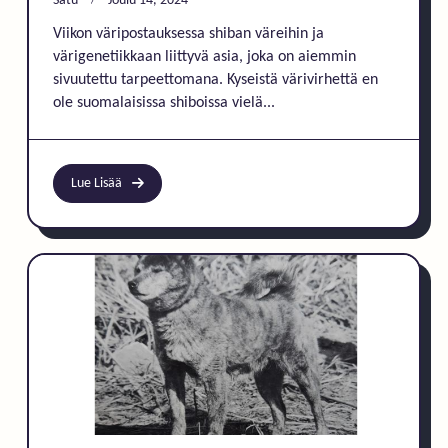
Satu
Joulu 14, 2024
Viikon väripostauksessa shiban väreihin ja
värigenetiikkaan liittyvä asia, joka on aiemmin
sivuutettu tarpeettomana. Kyseistä värivirhettä en
ole suomalaisissa shiboissa vielä...
Lue Lisää