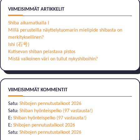
VIIMEISIMMÄT ARTIKKELIT
Shiba aikamatkalla I
Millä perusteilla näyttelytuomarin mielipide shibasta on
merkityksellinen?
Ishi (石号)
Kutisevan shiban pelastava pistos
Mistä valkoinen väri on tullut nykyshiboihin?
VIIMEISIMMÄT KOMMENTIT
Satu
:
Shibojen pennutustalkoot 2026
Satu
:
Shiban hyönteispelko (97 vastausta!)
E
:
Shiban hyönteispelko (97 vastausta!)
E
:
Shibojen pennutustalkoot 2026
Satu
:
Shibojen pennutustalkoot 2026