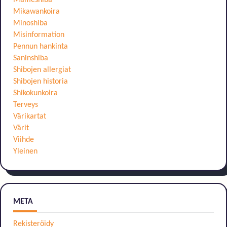
Mameshiba
Mikawankoira
Minoshiba
Misinformation
Pennun hankinta
Saninshiba
Shibojen allergiat
Shibojen historia
Shikokunkoira
Terveys
Värikartat
Värit
Viihde
Yleinen
META
Rekisteröidy