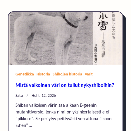
Genetiikka
Historia
Shibojen historia
Värit
Mistä valkoinen väri on tullut nykyshiboihin?
Satu
Huhti 12, 2026
Shiban valkoisen värin saa aikaan E-geenin
mutanttiversio, jonka nimi on yksinkertaisesti e eli
”pikku-e”. Se periytyy peittyvästi verrattuna ”isoon
E:hen”,...