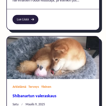
harvinaisen rodun edustaja, ja etenkin jos...
Lue Lisää
Arkielämä
Terveys
Yleinen
Shibanartun valeraskaus
Satu
Maalis 9, 2025