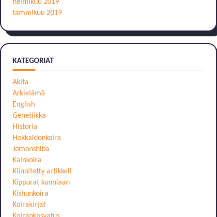
helmikuu 2019
tammikuu 2019
KATEGORIAT
Akita
Arkielämä
English
Genetiikka
Historia
Hokkaidonkoira
Jomonshiba
Kainkoira
Kiinnitetty artikkeli
Kippurat kunniaan
Kishunkoira
Koirakirjat
Koirankasvatus