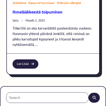
Arkielämä
Kippurat kunniaan
Shibojen allergiat
Ihmelääkkeestä toipuminen
Satu
Maalis 1, 2025
Tiikerillä on eka karvanlähtö puoleentoista vuoteen.
Huomasin yhtenä päivänä lenkillä, että reisissä on
pikku karvatupot kypsyneet ja irtoavat kevyesti
nyhtäisemällä,...
Lue Lisää
Search