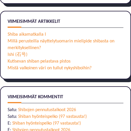
for:
VIIMEISIMMÄT ARTIKKELIT
Shiba aikamatkalla I
Millä perusteilla näyttelytuomarin mielipide shibasta on
merkityksellinen?
Ishi (石号)
Kutisevan shiban pelastava pistos
Mistä valkoinen väri on tullut nykyshiboihin?
VIIMEISIMMÄT KOMMENTIT
Satu
:
Shibojen pennutustalkoot 2026
Satu
:
Shiban hyönteispelko (97 vastausta!)
E
:
Shiban hyönteispelko (97 vastausta!)
E
:
Shibojen pennutustalkoot 2026