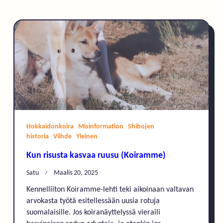
Hokkaidonkoira
Misinformation
Shibojen
historia
Viihde
Yleinen
Kun risusta kasvaa ruusu (Koiramme)
Satu
Maalis 20, 2025
Kennelliiton Koiramme-lehti teki aikoinaan valtavan
arvokasta työtä esitellessään uusia rotuja
suomalaisille. Jos koiranäyttelyssä vieraili