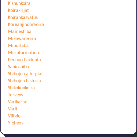
Kishunkoira
Koirakirjat
Koirankasvatus
Koreanjindonkoira
Mameshiba
Mikawankoira
Minoshiba
Misinformation
Pennun hankinta
Saninshiba
Shibojen allergiat
Shibojen historia
Shikokunkoira
Terveys
Värikartat
Värit
Viihde
Yleinen