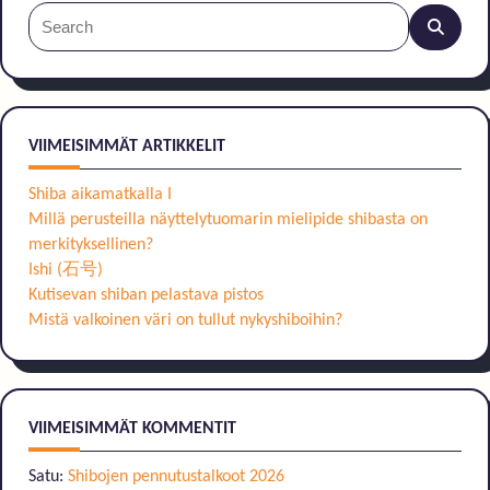
Search
for:
VIIMEISIMMÄT ARTIKKELIT
Shiba aikamatkalla I
Millä perusteilla näyttelytuomarin mielipide shibasta on
merkityksellinen?
Ishi (石号)
Kutisevan shiban pelastava pistos
Mistä valkoinen väri on tullut nykyshiboihin?
VIIMEISIMMÄT KOMMENTIT
Satu
:
Shibojen pennutustalkoot 2026