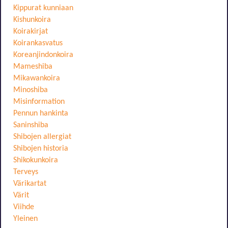
Kippurat kunniaan
Kishunkoira
Koirakirjat
Koirankasvatus
Koreanjindonkoira
Mameshiba
Mikawankoira
Minoshiba
Misinformation
Pennun hankinta
Saninshiba
Shibojen allergiat
Shibojen historia
Shikokunkoira
Terveys
Värikartat
Värit
Viihde
Yleinen