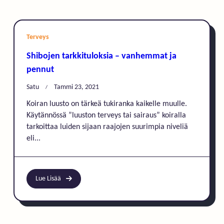
Terveys
Shibojen tarkkituloksia – vanhemmat ja
pennut
Satu
Tammi 23, 2021
Koiran luusto on tärkeä tukiranka kaikelle muulle.
Käytännössä ”luuston terveys tai sairaus” koiralla
tarkoittaa luiden sijaan raajojen suurimpia niveliä
eli...
Lue Lisää