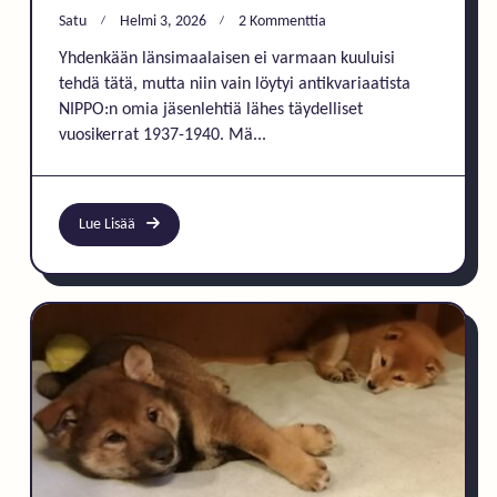
Artikkeliin
Satu
Helmi 3, 2026
2 Kommenttia
Ensimmäiset
Yhdenkään länsimaalaisen ei varmaan kuuluisi
NIPPO-
tehdä tätä, mutta niin vain löytyi antikvariaatista
Jäsenlehdet
NIPPO:n omia jäsenlehtiä lähes täydelliset
1
vuosikerrat 1937-1940. Mä...
Lue Lisää