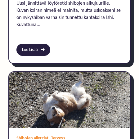
Uusi jännittävä löytöretki shibojen alkujuurille.
Kuvan koiran nimeä ei mainita, mutta uskoakseni se
on nykyshiban varhaisin tunnettu kantakoira Ishi.
Kuvattuna...
Lue Lisää
Shibojen allergiat
Terveys