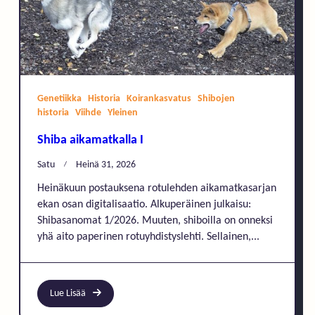
Genetiikka
Historia
Koirankasvatus
Shibojen
historia
Viihde
Yleinen
Shiba aikamatkalla I
Satu
Heinä 31, 2026
Heinäkuun postauksena rotulehden aikamatkasarjan
ekan osan digitalisaatio. Alkuperäinen julkaisu:
Shibasanomat 1/2026. Muuten, shiboilla on onneksi
yhä aito paperinen rotuyhdistyslehti. Sellainen,...
Lue Lisää