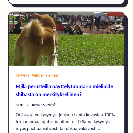
Terveys
Viihde
Yleinen
Millä perusteilla näyttelytuomarin mielipide
shibasta on merkityksellinen?
Satu
Kesä 16, 2026
Otsikossa on kysymys, jonka tulkinta kuvastaa 100%
lukijan omaa ajatusmaailmaa. : D Sama kysymys
myös puoltaa vahvasti tai uhkaa vakavasti...