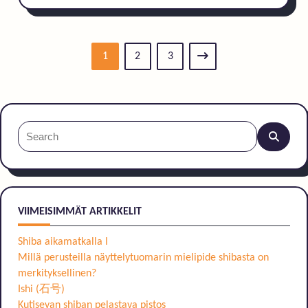
1
2
3
Search
for:
VIIMEISIMMÄT ARTIKKELIT
Shiba aikamatkalla I
Millä perusteilla näyttelytuomarin mielipide shibasta on
merkityksellinen?
Ishi (石号)
Kutisevan shiban pelastava pistos