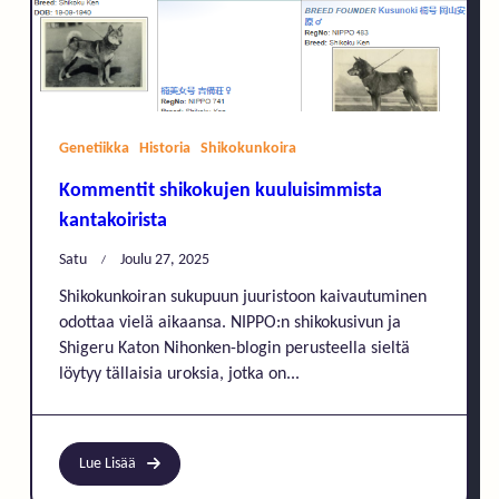
Genetiikka
Historia
Shikokunkoira
Kommentit shikokujen kuuluisimmista
kantakoirista
Satu
Joulu 27, 2025
Shikokunkoiran sukupuun juuristoon kaivautuminen
odottaa vielä aikaansa. NIPPO:n shikokusivun ja
Shigeru Katon Nihonken-blogin perusteella sieltä
löytyy tällaisia uroksia, jotka on...
Lue Lisää