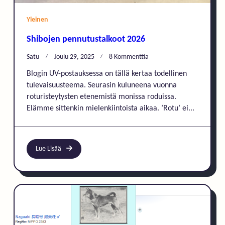
Yleinen
Shibojen pennutustalkoot 2026
Artikkeliin
Satu
Joulu 29, 2025
8 Kommenttia
Shibojen
Blogin UV-postauksessa on tällä kertaa todellinen
Pennutustalkoot
tulevaisuusteema. Seurasin kuluneena vuonna
2026
roturisteytysten etenemistä monissa roduissa.
Elämme sittenkin mielenkiintoista aikaa. ’Rotu’ ei...
Lue Lisää