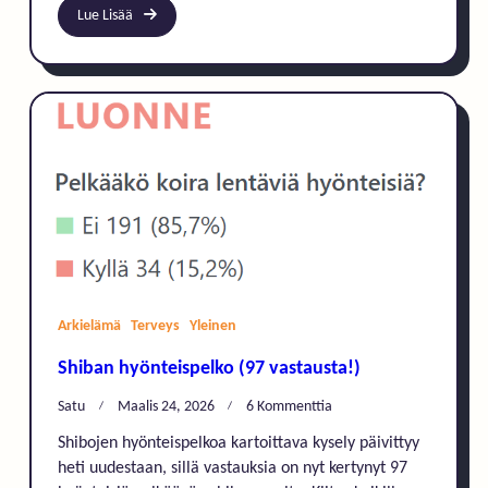
Lue Lisää
Arkielämä
Terveys
Yleinen
Shiban hyönteispelko (97 vastausta!)
Artikkeliin
Satu
Maalis 24, 2026
6 Kommenttia
Shiban
Shibojen hyönteispelkoa kartoittava kysely päivittyy
Hyönteispelko
heti uudestaan, sillä vastauksia on nyt kertynyt 97
(97