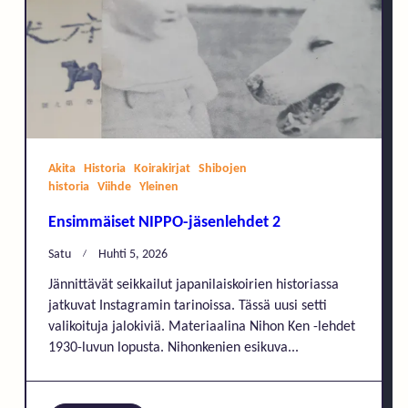
Akita
Historia
Koirakirjat
Shibojen
historia
Viihde
Yleinen
Ensimmäiset NIPPO-jäsenlehdet 2
Satu
Huhti 5, 2026
Jännittävät seikkailut japanilaiskoirien historiassa
jatkuvat Instagramin tarinoissa. Tässä uusi setti
valikoituja jalokiviä. Materiaalina Nihon Ken -lehdet
1930-luvun lopusta. Nihonkenien esikuva...