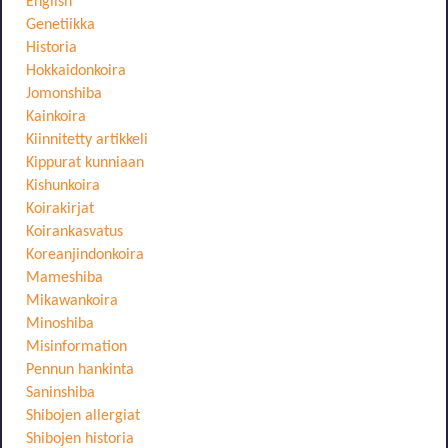
English
Genetiikka
Historia
Hokkaidonkoira
Jomonshiba
Kainkoira
Kiinnitetty artikkeli
Kippurat kunniaan
Kishunkoira
Koirakirjat
Koirankasvatus
Koreanjindonkoira
Mameshiba
Mikawankoira
Minoshiba
Misinformation
Pennun hankinta
Saninshiba
Shibojen allergiat
Shibojen historia