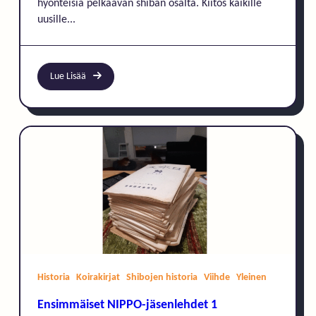
hyönteisiä pelkäävän shiban osalta. Kiitos kaikille
Vastausta!)
uusille...
Lue Lisää
Historia
Koirakirjat
Shibojen historia
Viihde
Yleinen
Ensimmäiset NIPPO-jäsenlehdet 1