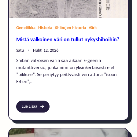
Genetiikka
Historia
Shibojen historia
Värit
Mistä valkoinen väri on tullut nykyshiboihin?
Satu
Huhti 12, 2026
Shiban valkoisen värin saa aikaan E-geenin
mutanttiversio, jonka nimi on yksinkertaisesti e eli
”pikku-e”. Se periytyy peittyvästi verrattuna ”isoon
E:hen”,...
Lue Lisää